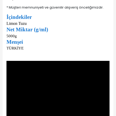
* Müşteri memnuniyeti ve güvenilir alışveriş önceliğimizdir.
İçindekiler
Limon Tuzu
Net Miktar (g/ml)
5000g
Menşei
TÜRKİYE