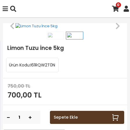
0
Limon Tuzu İnce 5kg
Ürün Kodu:
I61RQW2T0N
750,00 TL
700,00 TL
Sepete Ekle