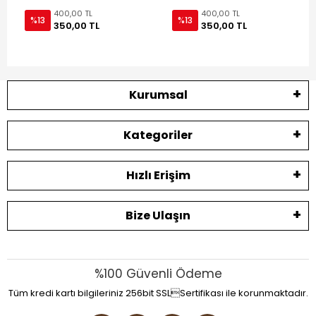
400,00 TL
400,00 TL
%13
%13
350,00 TL
350,00 TL
Kurumsal
Kategoriler
Hızlı Erişim
Bize Ulaşın
%100 Güvenli Ödeme
Tüm kredi kartı bilgileriniz 256bit SSLSertifikası ile korunmaktadır.