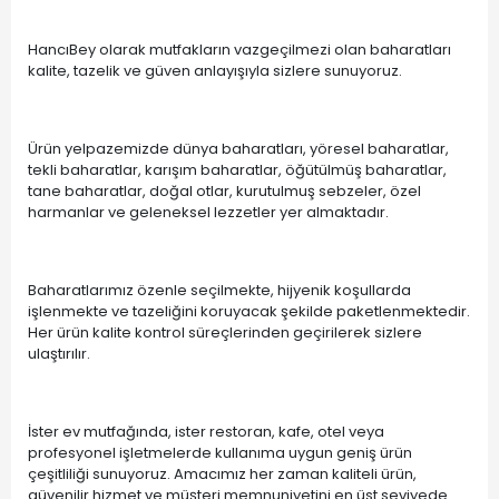
HancıBey olarak mutfakların vazgeçilmezi olan baharatları
kalite, tazelik ve güven anlayışıyla sizlere sunuyoruz.
Ürün yelpazemizde dünya baharatları, yöresel baharatlar,
tekli baharatlar, karışım baharatlar, öğütülmüş baharatlar,
tane baharatlar, doğal otlar, kurutulmuş sebzeler, özel
harmanlar ve geleneksel lezzetler yer almaktadır.
Baharatlarımız özenle seçilmekte, hijyenik koşullarda
işlenmekte ve tazeliğini koruyacak şekilde paketlenmektedir.
Her ürün kalite kontrol süreçlerinden geçirilerek sizlere
ulaştırılır.
İster ev mutfağında, ister restoran, kafe, otel veya
profesyonel işletmelerde kullanıma uygun geniş ürün
çeşitliliği sunuyoruz. Amacımız her zaman kaliteli ürün,
güvenilir hizmet ve müşteri memnuniyetini en üst seviyede